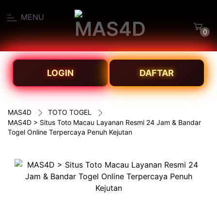
MENU
0
LOGIN
DAFTAR
MAS4D
TOTO TOGEL
MAS4D > Situs Toto Macau Layanan Resmi 24 Jam & Bandar
Togel Online Terpercaya Penuh Kejutan