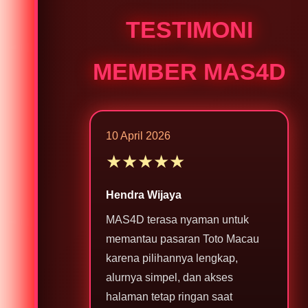
TESTIMONI
MEMBER MAS4D
10 April 2026
★★★★★
Hendra Wijaya
MAS4D terasa nyaman untuk
memantau pasaran Toto Macau
karena pilihannya lengkap,
alurnya simpel, dan akses
halaman tetap ringan saat