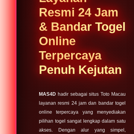
Resmi 24 Jam
& Bandar Togel
Online
Terpercaya
Penuh Kejutan
MAS4D
hadir sebagai situs Toto Macau
layanan resmi 24 jam dan bandar togel
online terpercaya yang menyediakan
pilihan togel sangat lengkap dalam satu
akses. Dengan alur yang simpel,