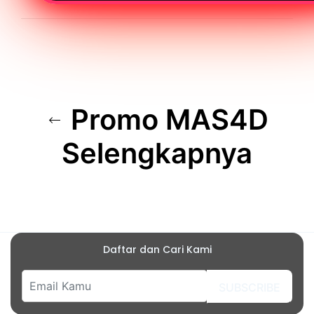
Promo MAS4D
Selengkapnya
Daftar dan Cari Kami
SUBSCRIBE