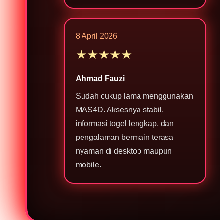
8 April 2026
★★★★★
Ahmad Fauzi
Sudah cukup lama menggunakan
MAS4D. Aksesnya stabil,
informasi togel lengkap, dan
pengalaman bermain terasa
nyaman di desktop maupun
mobile.