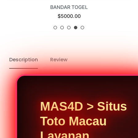
SITUS TOTO MACAU
Regular
$5000.00
price
Description
Review
MAS4D > Situs
Toto Macau
Layanan