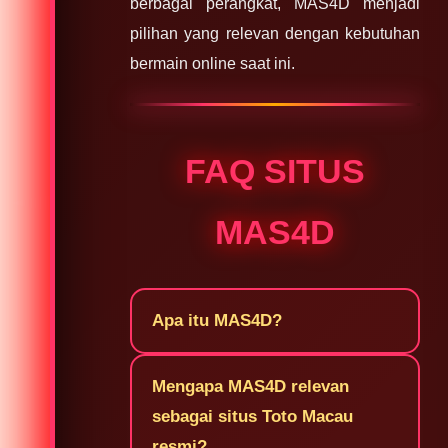
berbagai perangkat, MAS4D menjadi
pilihan yang relevan dengan kebutuhan
bermain online saat ini.
FAQ SITUS
MAS4D
Apa itu MAS4D?
Mengapa MAS4D relevan
sebagai situs Toto Macau
resmi?